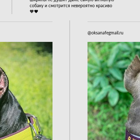
собаку и смотрится невероятно красиво
🧡🖤
@oksanafegmail.ru