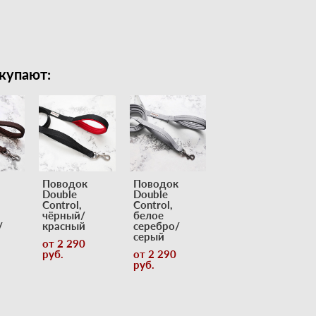
купают:
Поводок
Поводок
Double
Double
Control,
Control,
чёрный/
белое
/
красный
серебро/
серый
от 2 290
pуб.
от 2 290
pуб.