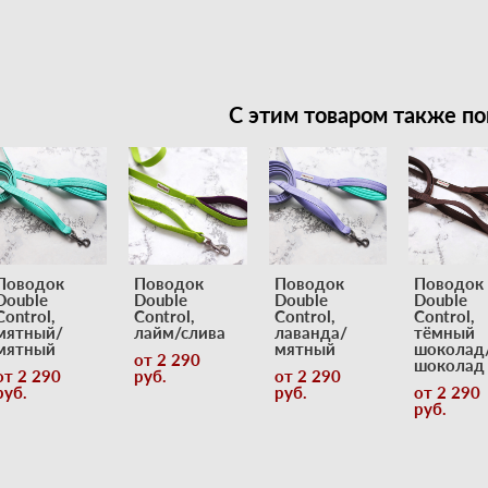
С этим товаром также по
Поводок
Поводок
Поводок
Поводок
Double
Double
Double
Double
Control,
Control,
Control,
Control,
мятный/
лайм/слива
лаванда/
тёмный
мятный
мятный
шоколад
от 2 290
шоколад
от 2 290
pуб.
от 2 290
pуб.
pуб.
от 2 290
pуб.