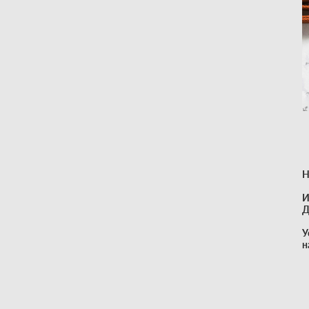
Н
И
Д
У
н