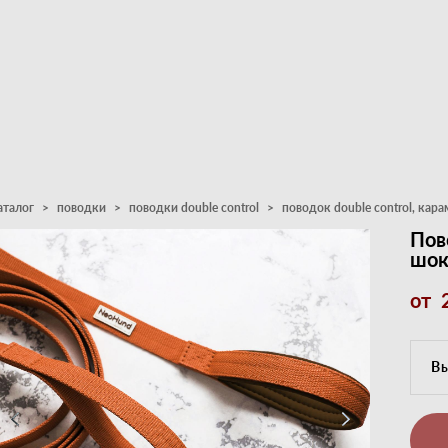
аталог
>
поводки
>
поводки double control
>
поводок double control, ка
Пов
шок
от 
Вы