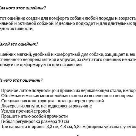
ля кого этот ошейник?
тот ошейник создан для комфорта собаки любой породы и возраста
ильной и активной собакой. Идеально подходит и для длительных п
идов активности.
акой это ошейник?
шейник мягкий, удобный и комфортный для собаки, защищает шею и
спененного неопрена мягкая и упругая, за счёт этого ошейник не на
орму и не деформируется при натяжении.
з чего этот ошейник?
 Прочное литое полукольцо и пряжка из нержавеющей стали, импор
 Объёмная и мягкая многослойная основа из вспененного неопрена
 Специальная конструкция – кольцо перед пряжкой
 Люверсы из латуни, не подвержены ржавчине
 Усилен прочной стропой
 Прошит нитью особой прочности
 Гибкая регулировка размера 10 см
 Три варианта ширины: 3,2 см, 4,8 см, 5,8 см (ширина указана с учёт