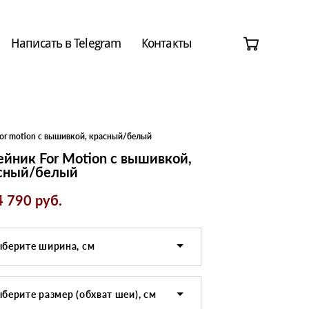
Написать в Telegram
Написать в Telegram
Контакты
Контакты
or motion с вышивкой, красный/белый
йник For Motion с вышивкой,
сный/белый
4 790 pуб.
берите ширина, см
берите размер (обхват шеи), см