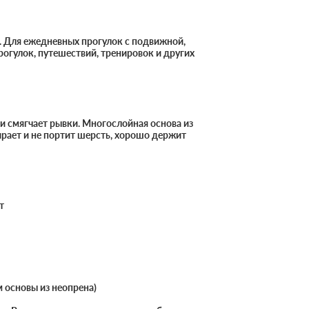
. Для ежедневных прогулок с подвижной,
рогулок, путешествий, тренировок и других
 смягчает рывки. Многослойная основа из
тирает и не портит шерсть, хорошо держит
т
ом основы из неопрена)