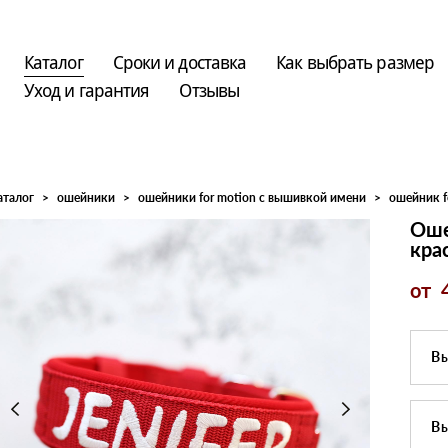
Каталог
Каталог
Сроки и доставка
Сроки и доставка
Как выбрать размер
Как выбрать размер
Уход и гарантия
Уход и гарантия
Отзывы
Отзывы
аталог
>
ошейники
>
ошейники for motion с вышивкой имени
>
ошейник f
Оше
кра
от 
Вы
Вы