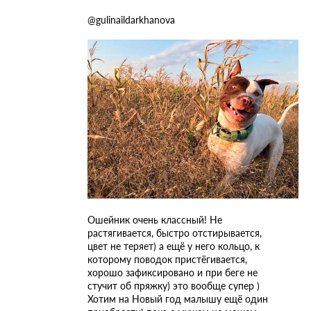
@gulinaildarkhanova
Ошейник очень классный! Не
растягивается, быстро отстирывается,
цвет не теряет) а ещё у него кольцо, к
которому поводок пристёгивается,
хорошо зафиксировано и при беге не
стучит об пряжку) это вообще супер )
Хотим на Новый год малышу ещё один