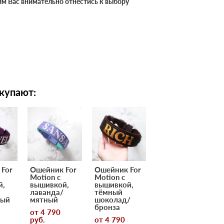
им Вас внимательно отнестись к выбору
купают:
For
Ошейник For
Ошейник For
Motion с
Motion с
й,
вышивкой,
вышивкой,
лаванда/
тёмный
ный
мятный
шоколад/
бронза
от 4 790
pуб.
от 4 790