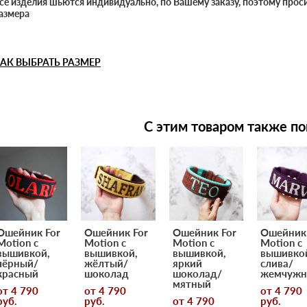
се изделия шьются индивидуально, по Вашему заказу, поэтому прос
азмера
АК ВЫБРАТЬ РАЗМЕР
С этим товаром также по
Ошейник For
Ошейник For
Ошейник For
Ошейник 
Motion с
Motion с
Motion с
Motion с
вышивкой,
вышивкой,
вышивкой,
вышивко
чёрный/
жёлтый/
яркий
слива/
красный
шоколад
шоколад/
жемчуж
мятный
от 4 790
от 4 790
от 4 790
pуб.
pуб.
от 4 790
pуб.