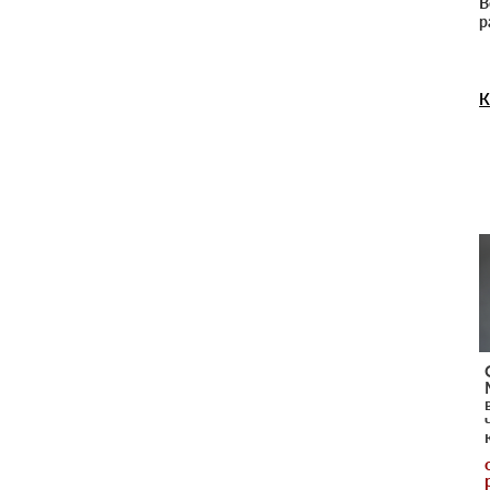
В
р
К