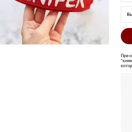
В
При о
"комм
котор