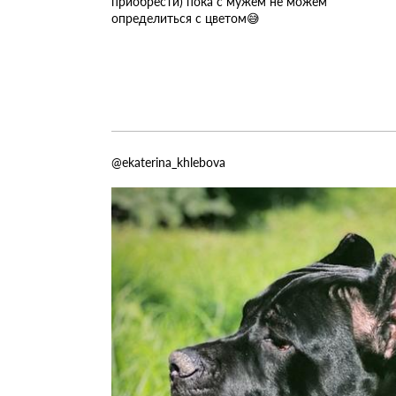
приобрести) пока с мужем не можем
определиться с цветом😅
@ekaterina_khlebova