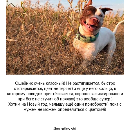
Ошейник очень классный! Не растягивается, быстро
отстирывается, цвет не теряет) а ещё у него кольцо, к
которому поводок пристёгивается, хорошо зафиксировано и
при беге не стучит об пряжку) это вообще супер )
Хотим на Новый год малышу ещё один приобрести) пока с
мужем не можем определиться с цветом😅
@prodigy.sbt