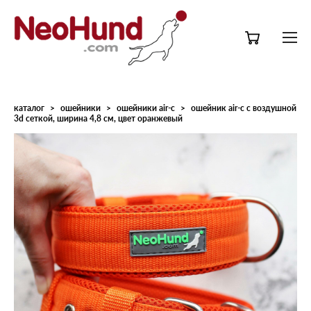
каталог
>
ошейники
>
ошейники air-c
>
ошейник air-c с воздушной
3d сеткой, ширина 4,8 см, цвет оранжевый