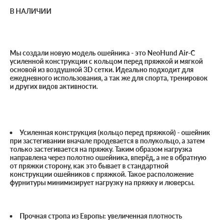
В НАЛИЧИИ
М​ы создали новую модель ошейника - это NeoHund Air-C
усиленной конструкции с кольцом перед пряжкой и мягкой
основой из воздушной 3D сетки. Идеально подходит для
ежедневного использования, а так же для спорта, тренировок
и других видов активности.
Усиленная конструкция (кольцо перед пряжкой) - ошейник
при застегивании вначале продевается в полукольцо, а затем
только застегивается на пряжку. Таким образом нагрузка
направлена через полотно ошейника, вперёд, а не в обратную
от пряжки сторону, как это бывает в стандартной
конструкции ошейников с пряжкой. Такое расположение
фурнитуры минимизирует нагрузку на пряжку и люверсы.
Прочная стропа из Европы: увеличенная плотность